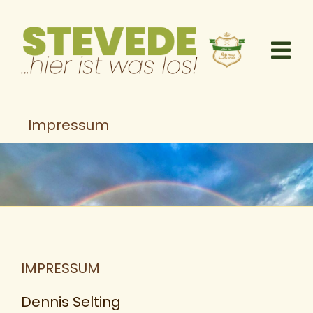
Skip
to
content
Tog
Nav
Termine
Impressum
Bruderschaft
Über Stevede
Landjugend
Landfrauen
IMPRESSUM
Kirche
Dennis Selting